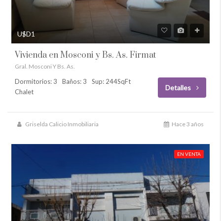
U$D1
Vivienda en Mosconi y Bs. As. Firmat
Gral. Mosconi Y Bs. As.
Dormitorios: 3
Baños: 3
Sup: 244SqFt
Detalles
Chalet
Griselda Calicio Inmobiliaria
Hace 3 años
EN VENTA