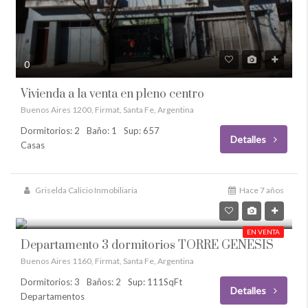
0
Vivienda a la venta en pleno centro
Buenos Aires 1200, Firmat, Santa Fe, Argentina
Dormitorios: 2
Baño: 1
Sup: 657
Detalles
Casas
Griselda Calicio Inmobiliaria
Hace 7 años
0
EN VENTA
Departamento 3 dormitorios TORRE GENESIS
Buenos Aires 1160, Firmat, Santa Fe, Argentina
Dormitorios: 3
Baños: 2
Sup: 111SqFt
Detalles
Departamentos