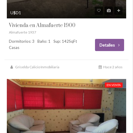
U$D1
Vivienda en Almafuerte 1900
Almafuerte 1937
Dormitorios: 3
Baño: 1
Sup: 142SqFt
Detalles
Casas
Griselda Calicio Inmobiliaria
Hace 2 años
EN VENTA