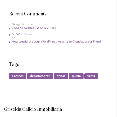
Recent Comments
Greggchumn
en
CAMPO AGRICOLA A LA VENTA
Mr WordPress
en
How to migrate your WordPress website to Cloudways for Free?
Tags
Campos
departamento
firmat
quinta
venta
Griselda Calicio Inmobiliaria