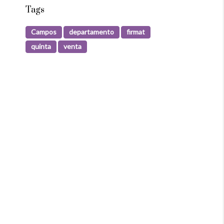
Tags
Campos
departamento
firmat
quinta
venta