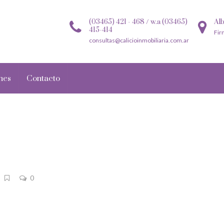
(03465) 421 - 468 / w.a (03465)
Alb
415-414
Fir
consultas@calicioinmobiliaria.com.ar
nes
Contacto
0