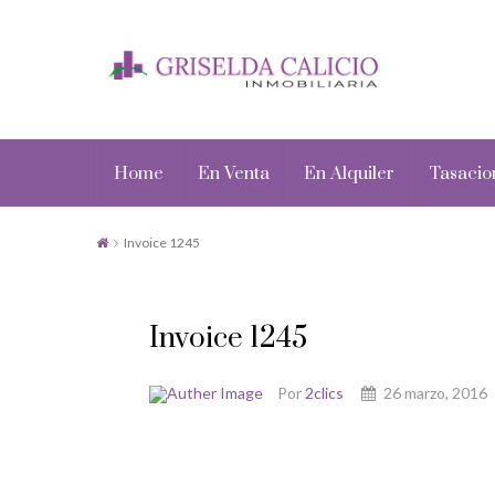
Home
En Venta
En Alquiler
Tasacio
Invoice 1245
Invoice 1245
Por
2clics
26 marzo, 2016