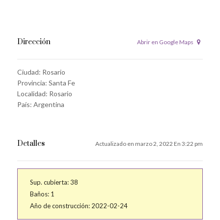
Dirección
Abrir en Google Maps
Ciudad:
Rosario
Provincia:
Santa Fe
Localidad:
Rosario
País:
Argentina
Detalles
Actualizado en marzo 2, 2022 En 3:22 pm
Sup. cubierta:
38
Baños:
1
Año de construcción:
2022-02-24