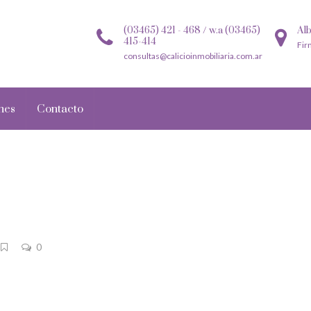
(03465) 421 - 468 / w.a (03465)
Alb
415-414
Fir
consultas@calicioinmobiliaria.com.ar
nes
Contacto
0