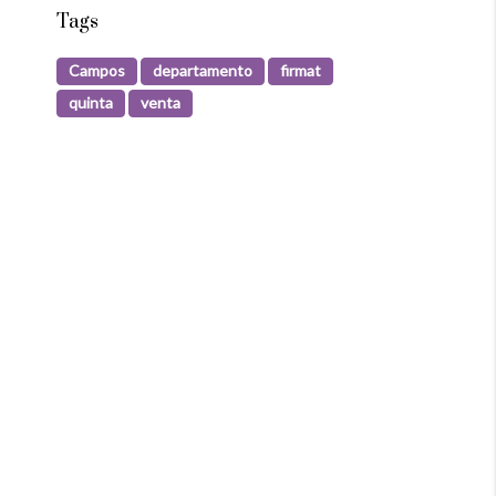
Tags
Campos
departamento
firmat
quinta
venta