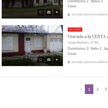
Dormitorios: 2
Baños: 2
Casas
Griselda Calicio Inmobiliaria
EN VENTA
Vivienda a la VENTA 
Jorge Newbery 37 Bis
Dormitorios: 3
Baño: 1
Su
Casas
Griselda Calicio Inmobiliaria
2
3
1