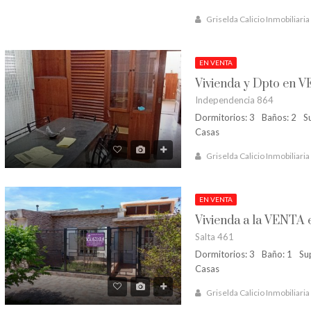
Griselda Calicio Inmobiliaria
EN VENTA
Independencia 864
Dormitorios: 3
Baños: 2
S
Casas
Griselda Calicio Inmobiliaria
EN VENTA
Salta 461
Dormitorios: 3
Baño: 1
Su
Casas
Griselda Calicio Inmobiliaria