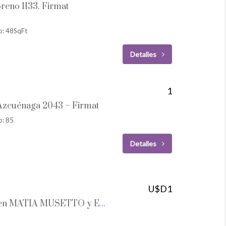
oreno 1133. Firmat
p: 48SqFt
Detalles
1
 Azcuénaga 2043 – Firmat
p: 85
Detalles
U$D1
Vivienda a la VENTA en MATÍA MUSETTO y ESTRADA