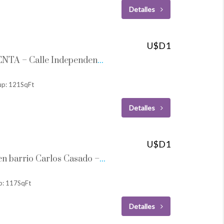
Detalles
U$D1
Vivienda y Dpto en VENTA – Calle Independencia al 800 – Firmat
up: 121SqFt
Detalles
U$D1
Vivienda a la VENTA en barrio Carlos Casado – Firmat
p: 117SqFt
Detalles