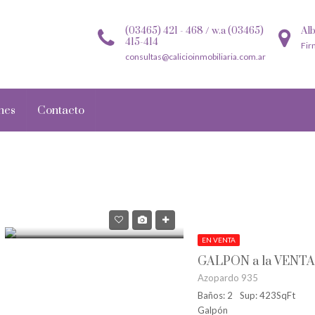
(03465) 421 - 468 / w.a (03465)
Alb
415-414
Fir
consultas@calicioinmobiliaria.com.ar
nes
Contacto
EN VENTA
GALPÓN a la VENTA
Azopardo 935
Baños: 2
Sup: 423SqFt
Galpón