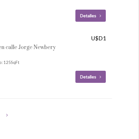
Detalles
U$D1
en calle Jorge Newbery
p: 125SqFt
Detalles