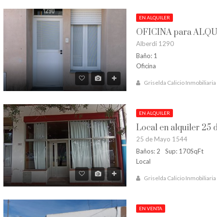
EN ALQUILER
OFICINA para ALQUI
Alberdi 1290
Baño: 1
Oficina
Griselda Calicio Inmobiliaria
EN ALQUILER
Local en alquiler 25
25 de Mayo 1544
Baños: 2
Sup: 170SqFt
Local
Griselda Calicio Inmobiliaria
EN VENTA