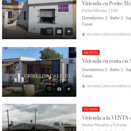
Vivienda en Perito M
Perito Moreno 1100
Dormitorios: 2
Baño: 1
Su
Casas
Griselda Calicio Inmobiliaria
EN VENTA
Vivienda en venta en
Dormitorios: 2
Baño: 1
Su
Casas
Griselda Calicio Inmobiliaria
EN VENTA
Matías Musetto y Estrada