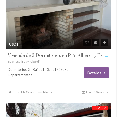
U$D1
Vivienda de 3 Dormitorios en P. A. Alberdi y Bs. As.
Buenos Aires y Alberdi
Dormitorios: 3
Baño: 1
Sup: 123SqFt
Detalles
Departamentos
Griselda Calicio Inmobiliaria
Hace 10 meses
EN VENTA