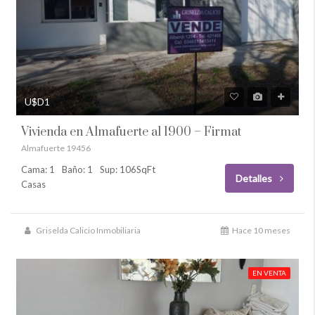
U$D1
Vivienda en Almafuerte al 1900 – Firmat
Almafuerte 19456
Cama: 1
Baño: 1
Sup: 106SqFt
Detalles
Casas
Griselda Calicio Inmobiliaria
Hace 10 meses
EN VENTA