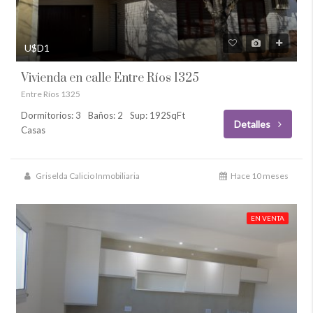
U$D1
Vivienda en calle Entre Ríos 1325
Entre Ríos 1325
Dormitorios: 3
Baños: 2
Sup: 192SqFt
Detalles
Casas
Griselda Calicio Inmobiliaria
Hace 10 meses
EN VENTA