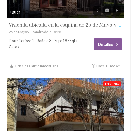
U$D1
Vivienda ubicada en la esquina de 25 de Mayo y L. de la Torre – Firmat
25 de Mayo y Lisandro de la Torre
Dormitorios: 4
Baños: 3
Sup: 185SqFt
Detalles
Casas
Griselda Calicio Inmobiliaria
Hace 10 meses
EN VENTA