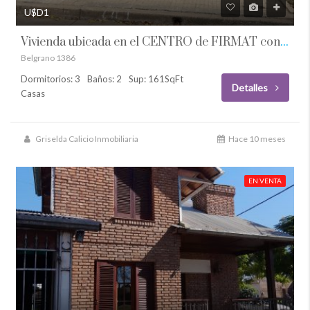
U$D1
Vivienda ubicada en el CENTRO de FIRMAT con ingreso independiente por 2 calles
Belgrano 1386
Dormitorios: 3
Baños: 2
Sup: 161SqFt
Detalles
Casas
Griselda Calicio Inmobiliaria
Hace 10 meses
EN VENTA