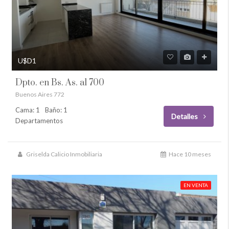
U$D1
Dpto. en Bs. As. al 700
Buenos Aires 772
Cama: 1
Baño: 1
Detalles
Departamentos
Griselda Calicio Inmobiliaria
Hace 10 meses
EN VENTA